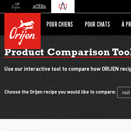
Orijen
Acana
Redirection vers un site international
POUR CHIENS
POUR CHATS
À PR
Product Comparison Too
Use our interactive tool to compare how ORIJEN recipe
Choose the Orijen recipe you would like to compare: